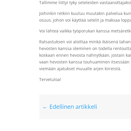
Tallimme liittyi tyky seteleiden vastaanottajaksi
Joihinkin retkiin kuuluu muutakin palvelua kui
osuus, johon voi käyttää setelit ja maksaa lop
Voi lähteä vaikka työporukan kanssa metsäretke
Ratsastuksen voi aloittaa minkä ikäisenä tahansa
hevosten kanssa oleminen on todella rentouttava
koskaan ennen hevosta nähnytkään, jostain kaik
vaan hevosten kanssa touhuaminen itsessään on
viemään ajatukset muualle arjen kiireistä.
Tervetuloa!
←
Edellinen artikkeli