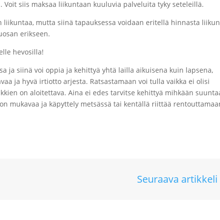
. Voit siis maksaa liikuntaan kuuluvia palveluita tyky seteleillä.
n liikuntaa, mutta siinä tapauksessa voidaan eritellä hinnasta liiku
puosan erikseen.
lle hevosilla!
 ja siinä voi oppia ja kehittyä yhtä lailla aikuisena kuin lapsena,
a ja hyvä irtiotto arjesta. Ratsastamaan voi tulla vaikka ei olisi
kien on aloitettava. Aina ei edes tarvitse kehittyä mihkään suunta
 mukavaa ja käpyttely metsässä tai kentällä riittää rentouttamaa
Seuraava artikkeli