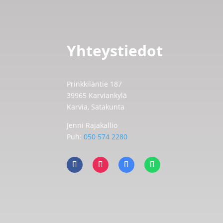
Yhteystiedot
Prinkkiläntie 187
39965 Karviankylä
Karvia, Satakunta
Jenni Rajakallio
Puh:
050 574 2280