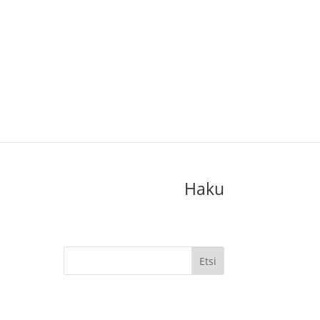
nit
Hinnasto
Muut palvelut
Haku
Etsi