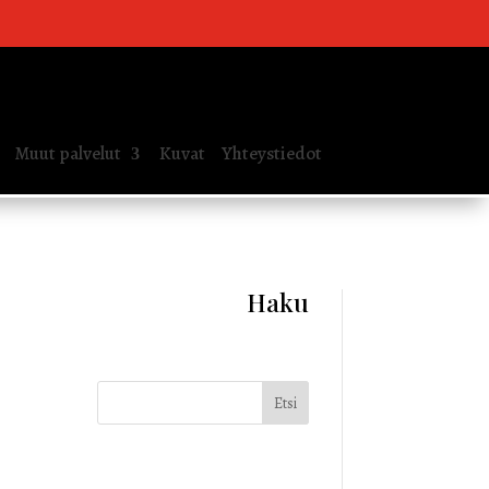
Muut palvelut
Kuvat
Yhteystiedot
Haku
Etsi