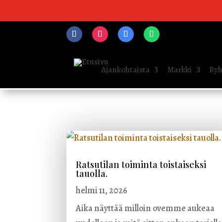
Ajankohtaista
Markki
Ryh
Ratsutilan toiminta toistaiseksi
tauolla.
helmi 11, 2026
Aika näyttää milloin ovemme aukeaa