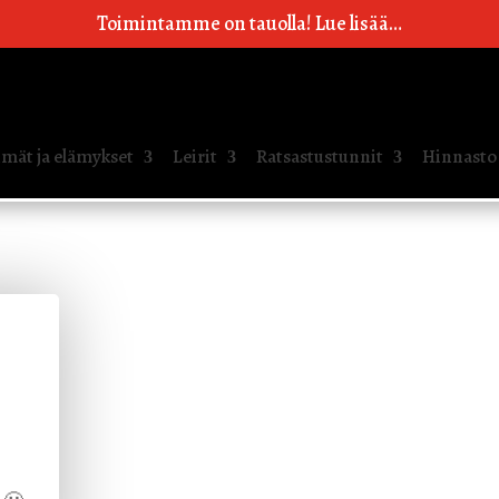
Toimintamme on tauolla! Lue lisää…
mät ja elämykset
Leirit
Ratsastustunnit
Hinnasto