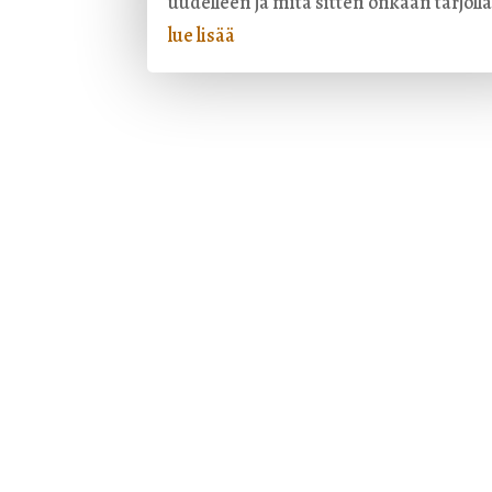
uudelleen ja mitä sitten onkaan tarjolla
lue lisää