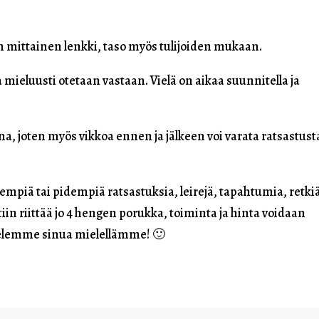
nin mittainen lenkki, taso myös tulijoiden mukaan.
ta mieluusti otetaan vastaan. Vielä on aikaa suunnitella ja
na, joten myös vikkoa ennen ja jälkeen voi varata ratsastust
yempiä tai pidempiä ratsastuksia, leirejä, tapahtumia, retki
iin riittää jo 4 hengen porukka, toiminta ja hinta voidaan
velemme sinua mielellämme! 🙂