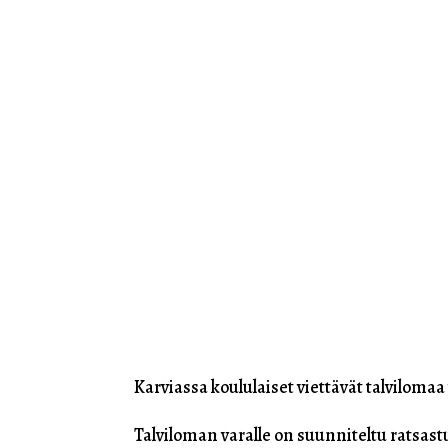
Karviassa koululaiset viettävät talvilomaa v
Talviloman varalle on suunniteltu ratsastu