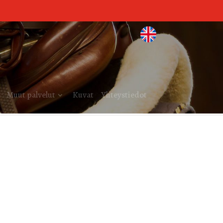
Muut palvelut
Kuvat
Yhteystiedot