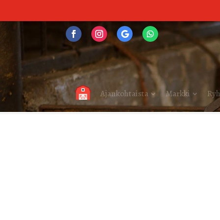
Ajankohtaista
Markki
Ryh