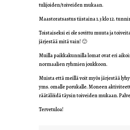
tulijoiden/toiveiden mukaan.
Maastoratsastus tiistaina 1.3 klo 12. tun
Toistaiseksi ei ole sovittu muuta ja toivei
järjestää mitä vain! 🙂
Muilla paikkakunnilla lomat ovat eri aikoi
normaalien ryhmien joukkoon.
Muista että meillä voit myös järjestää lyh
yms. omalle porukalle. Moneen aktiviteett
räätälöidä täysin toiveiden mukaan. Pal
Tervetuloa!