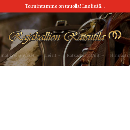
Toimintamme on tauolla! Lue lisää…
mät ja elämykset
Leirit
Ratsastustunnit
Hinnasto