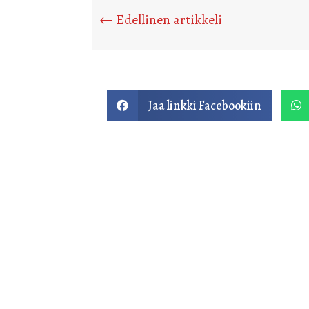
←
Edellinen artikkeli
Jaa linkki Facebookiin

