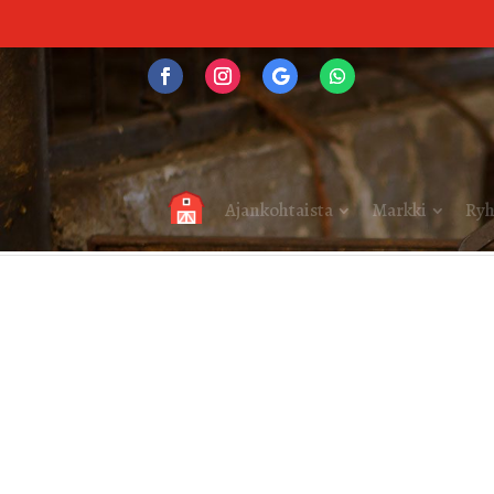
Ajankohtaista
Markki
Ryh