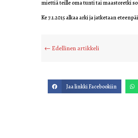
miettiä teille oma tunti tai maastoretki s
Ke 7.1.2015 alkaa arki ja jatketaan eteenp
←
Edellinen artikkeli
Jaa linkki Facebookiin

