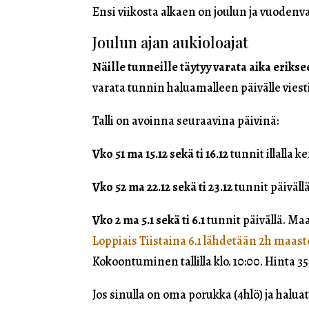
Ensi viikosta alkaen on joulun ja vuodenv
Joulun ajan aukioloajat
Näille tunneille täytyy varata aika eriks
varata tunnin haluamalleen päivälle viesti
Talli on avoinna seuraavina päivinä:
Vko 51 ma 15.12 sekä ti 16.12
tunnit illalla ken
Vko 52 ma 22.12 sekä ti 23.12
tunnit päivällä
Vko 2 ma 5.1 sekä ti 6.1
tunnit päivällä. Maa
Loppiais Tiistaina 6.1 lähdetään 2h maast
Kokoontuminen tallilla klo. 10:00. Hinta 35
Jos sinulla on oma porukka (4hlö) ja halu