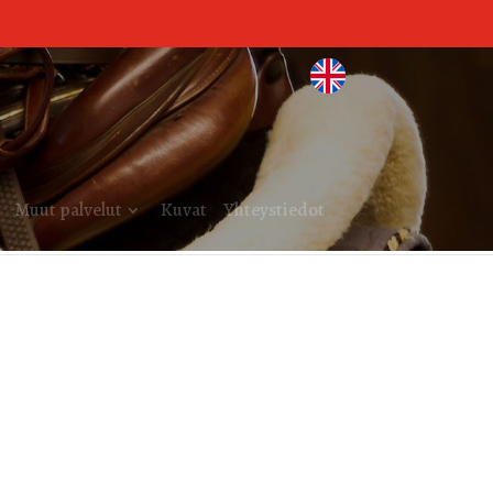
Muut palvelut
Kuvat
Yhteystiedot