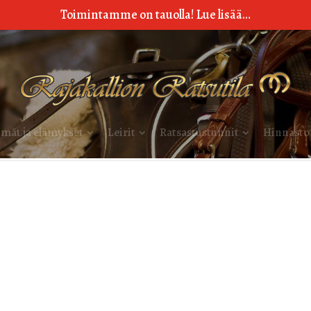
Toimintamme on tauolla! Lue lisää…
mät ja elämykset
Leirit
Ratsastustunnit
Hinnasto