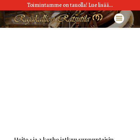
Toimintamme on tauolla! Lue lisää…
Hoito 1 ja 2 kerho jatkuu sunnuntaisin