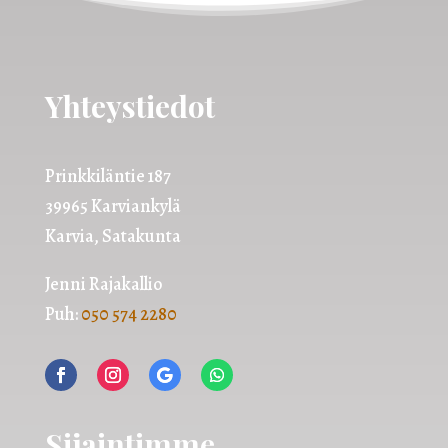
Yhteystiedot
Prinkkiläntie 187
39965 Karviankylä
Karvia, Satakunta
Jenni Rajakallio
Puh:
050 574 2280
Sijaintimme