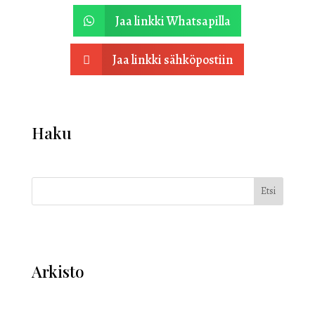
Jaa linkki Whatsapilla

Jaa linkki sähköpostiin

Haku
Etsi
Arkisto