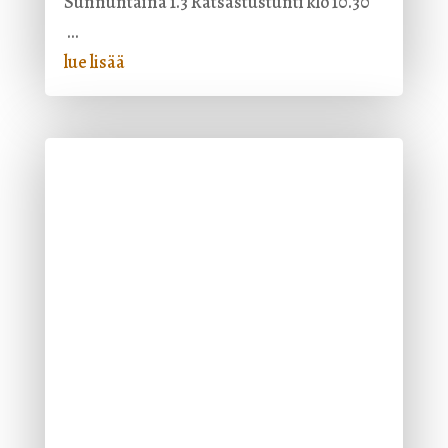
Sunnuntaina 1.3 Ratsastustunti klo 10.30
...
lue lisää