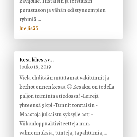
kävijöille. Tiistaisin ja torstaisin
perustason ja vähän edistyneempien
ryhmiä....
lue lisää
Kesä lähestyy…
touko 16, 2019
Vielä ehditään muutamat vakitunnit ja
kerhot ennen kesää 🙂 Kesäksi on todella
paljon toimintaa tiedossa! -Leirejä
yhteensä 5 kpl -Tunnit torstaisin -
Maastoja julkaistu syksylle asti -
Viikonloppuaktiviteetteja mm.
valmennuksia, tunteja, tapahtumia,...