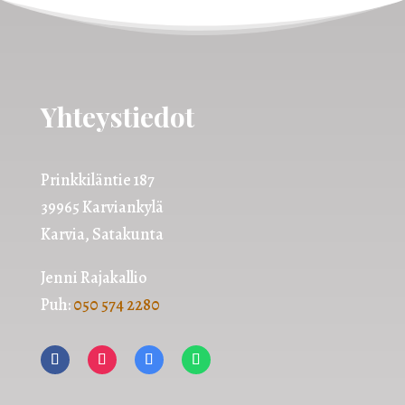
Yhteystiedot
Prinkkiläntie 187
39965 Karviankylä
Karvia, Satakunta
Jenni Rajakallio
Puh:
050 574 2280