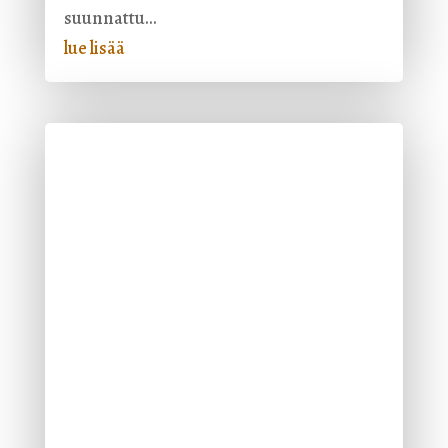
suunnattu...
lue lisää