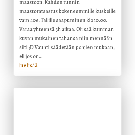
maastoon. Kahden tunnin
maastoratsastus kokeneemmille kuskeille
vain 40e. Tallille saapuminen klo 10.00.
Varaa yhteensä 3h aikaa. Oli sää kumman
kuvan mukainen tahansa niin mennään
silti ;D Vauhti säädetään pohjien mukaan,
eli jos on...
lue lisää