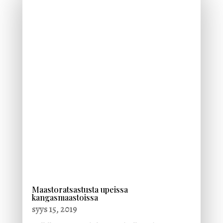
Maastoratsastusta upeissa
kangasmaastoissa
syys 15, 2019